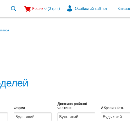
Кошик
0
(0
грн.
)
Особистий кабінет
Контакт
аторії
оделей
Довжина робочої
Форма
частини
Абразивність