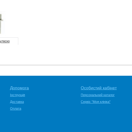
улкою
Допомога
Особистий кабінет
Інструкція
Персональний каталог
Доставка
Сервіс "Моя клініка"
Оплата