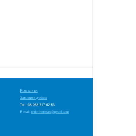
Контакти
Замовити дзвінок
Tel: +38-068-717-62-53
E-mail:
order.borman@gmail.com