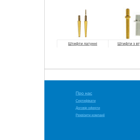
Штифти латунні
Штифти з вт
Про нас
Сертифікати
Договір оферти
Реквізити компанії