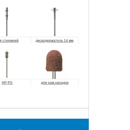
я стержней
дискодержатель 14 мм
HP-FG
для наж.насадок