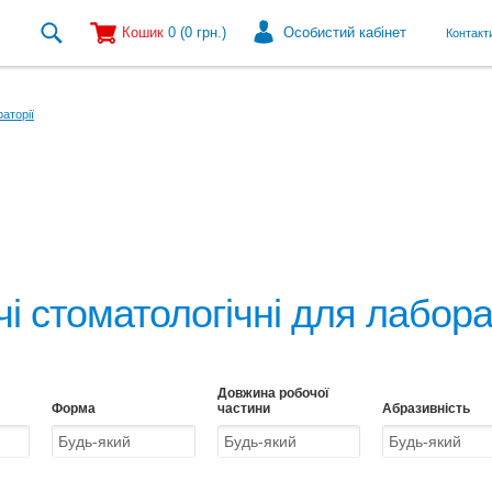
Кошик
0
(0
грн.
)
Особистий кабінет
Контакт
аторії
і стоматологічні для лаборат
Довжина робочої
Форма
частини
Абразивність