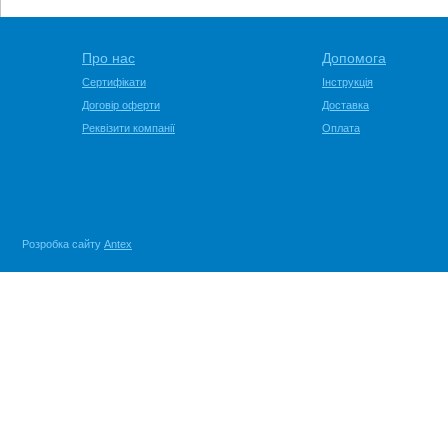
Про нас
Допомога
Сертифікати
Інструкція
Договір оферти
Доставка
Реквізити компанії
Оплата
Розробка сайту
Antex