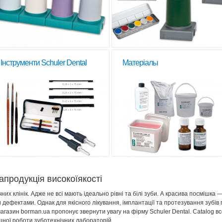
Інструменти Schuler Dental
Матеріалы
апродукція високоїякості
их клінік. Адже не всі мають ідеально рівні та білі зуби. А красива посмішка 
дефектами. Однак для якісного лікування, імплантації та протезування зубів п
газин borman.ua пропонує звернути увагу на фірму Schuler Dental. Сatalog вс
шної роботи зуботехнічних лабораторій.