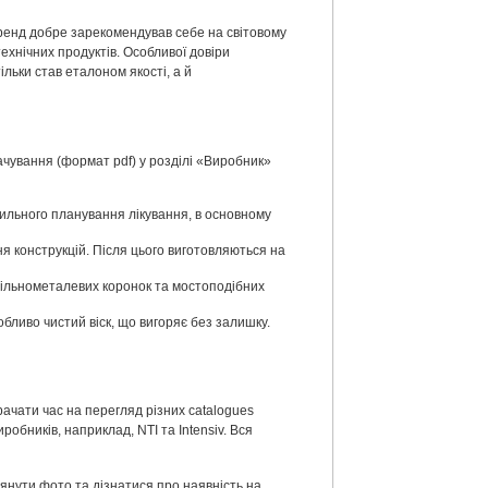
Бренд добре зарекомендував себе на світовому
ехнічних продуктів. Особливої довіри
льки став еталоном якості, а й
чування (формат pdf) у розділі «Виробник»
ильного планування лікування, в основному
ня конструкцій. Після цього виготовляються на
уцільнометалевих коронок та мостоподібних
бливо чистий віск, що вигоряє без залишку.
ачати час на перегляд різних catalogues
обників, наприклад, NTI та Intensiv. Вся
лянути фото та дізнатися про наявність на