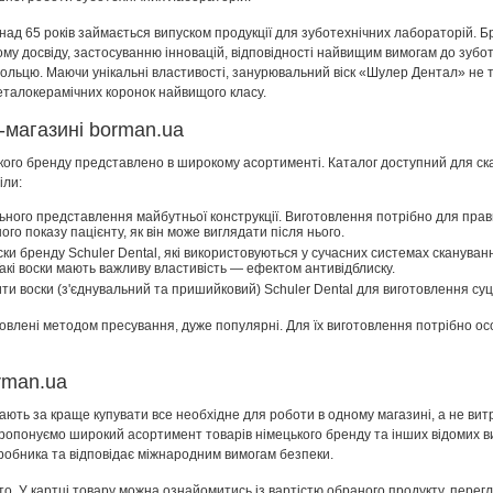
ад 65 років займається випуском продукції для зуботехнічних лабораторій. 
му досвіду, застосуванню інновацій, відповідності найвищим вимогам до зубот
льцю. Маючи унікальні властивості, занурювальний віск «Шулер Дентал» не ті
металокерамічних коронок найвищого класу.
-магазині borman.ua
кого бренду представлено в широкому асортименті. Каталог доступний для ска
іли:
ного представлення майбутньої конструкції. Виготовлення потрібно для прав
го показу пацієнту, як він може виглядати після нього.
ки бренду Schuler Dental, які використовуються у сучасних системах скануван
кі воски мають важливу властивість — ефектом антивідблиску.
пити воски (з'єднувальний та пришийковий) Schuler Dental для виготовлення с
товлені методом пресування, дуже популярні. Для їх виготовлення потрібно осо
rman.ua
ють за краще купувати все необхідне для роботи в одному магазині, а не витр
пропонуємо широкий асортимент товарів німецького бренду та інших відомих вир
иробника та відповідає міжнародним вимогам безпеки.
сто. У картці товару можна ознайомитись із вартістю обраного продукту, перег