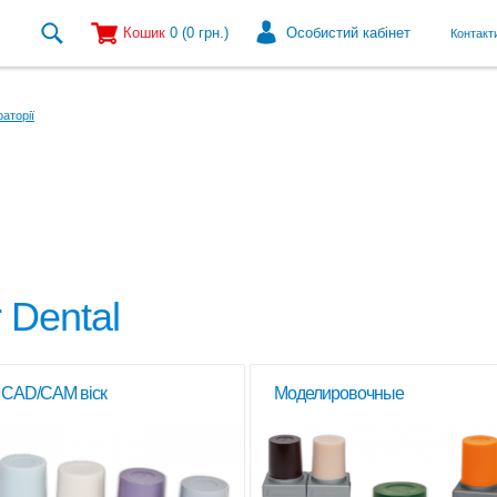
Кошик
0
(0
грн.
)
Особистий кабінет
Контакт
аторії
 Dental
CAD/CAM віск
Моделировочные