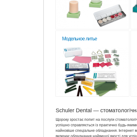
Модельное литье
Schuler Dental — стоматологічн
Щороку зростає попит на послуги стоматологічн
успішно справляється із практично будь-якими 
найновіше спеціальне обладнання. Інтернет ма
включає обладнання найвищої якості для успі