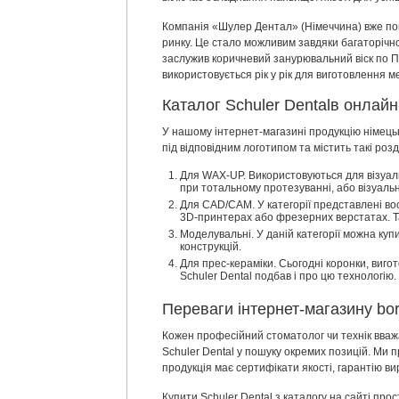
Компанія «Шулер Дентал» (Німеччина) вже пон
ринку. Це стало можливим завдяки багаторічно
заслужив коричневий занурювальний віск по По
використовується рік у рік для виготовлення 
Каталог Schuler Dentalв онлайн
У нашому інтернет-магазині продукцію німець
під відповідним логотипом та містить такі розд
Для WAX-UP. Використовуються для візуаль
при тотальному протезуванні, або візуально
Для CAD/CAM. У категорії представлені вос
3D-принтерах або фрезерних верстатах. Та
Моделувальні. У даній категорії можна ку
конструкцій.
Для прес-кераміки. Сьогодні коронки, виго
Schuler Dental подбав і про цю технологію.
Переваги інтернет-магазину bo
Кожен професійний стоматолог чи технік вважа
Schuler Dental у пошуку окремих позицій. Ми 
продукція має сертифікати якості, гарантію в
Купити Schuler Dental з каталогу на сайті про