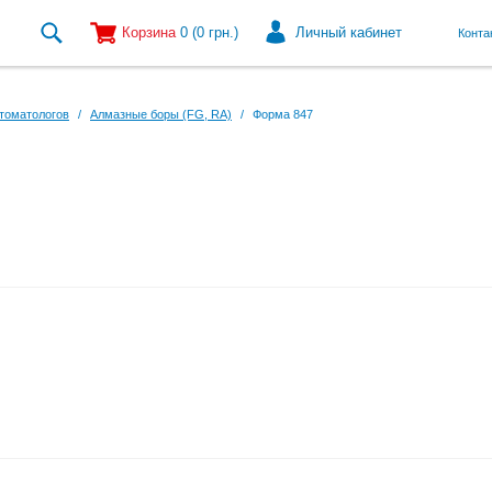
Корзина
0
(0
грн.
)
Личный кабинет
Конта
томатологов
/
Алмазные боры (FG, RA)
/
Форма 847