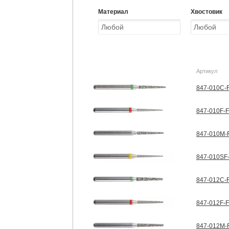
Материал
Хвостовик
Артикул
847-010C-F
847-010F-F
847-010M-F
847-010SF-
847-012C-F
847-012F-F
847-012M-F