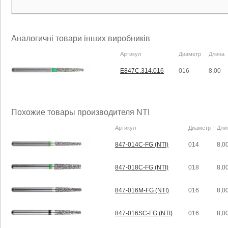
Аналогичні товари інших виробників
Артикул
Диаметр
Длина
E847C.314.016
016
8,00
Похожие товары производителя NTI
Артикул
Диаметр
Дли
847-014C-FG (NTI)
014
8,0
847-018C-FG (NTI)
018
8,0
847-016M-FG (NTI)
016
8,0
847-016SC-FG (NTI)
016
8,0