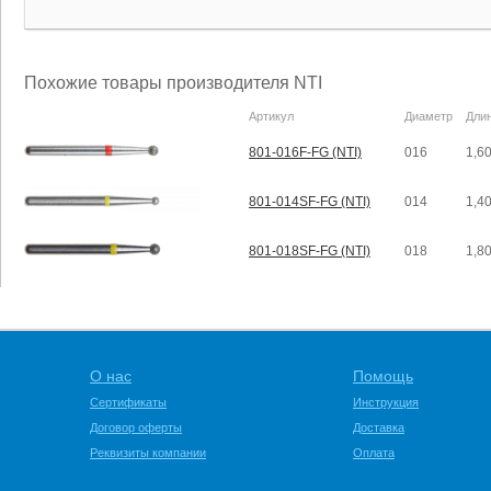
Похожие товары производителя NTI
Артикул
Диаметр
Дли
801-016F-FG (NTI)
016
1,6
801-014SF-FG (NTI)
014
1,4
801-018SF-FG (NTI)
018
1,8
О нас
Помощь
Сертификаты
Инструкция
Договор оферты
Доставка
Реквизиты компании
Оплата