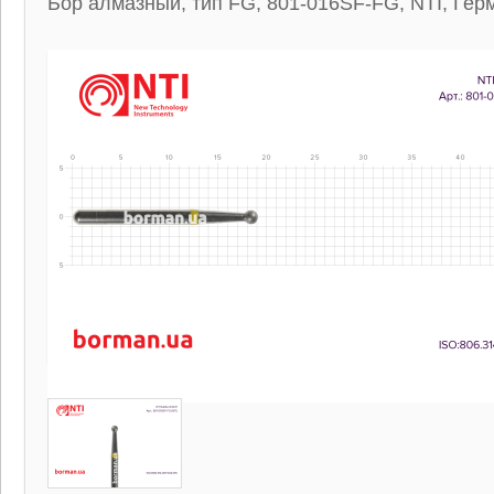
Бор алмазный, тип FG, 801-016SF-FG, NTI, Гер