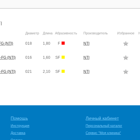
I
Диаметр
Длина
Абразивность
Производитель
Избранное
G (NTI)
018
1,80
F
NTI
-FG (NTI)
016
1,60
SF
NTI
-FG (NTI)
021
2,10
SF
NTI
Помощь
Личный кабинет
Инструкция
Персональный каталог
Доставка
Сервис "Моя клиника"