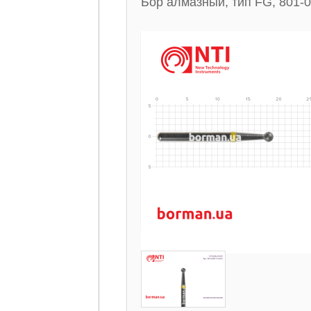
Бор алмазный, тип FG, 801-