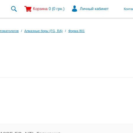
Корзина
0
(0
грн.
)
Личный кабинет
Конта
томатологов
/
Алмазные боры (FG, RA)
/
Форма 801