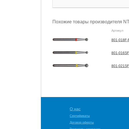
Похожие товары производителя NT
Артикул
801-018F-F
801-016SF
801-021SF
О нас
Сертификаты
Договор оферты