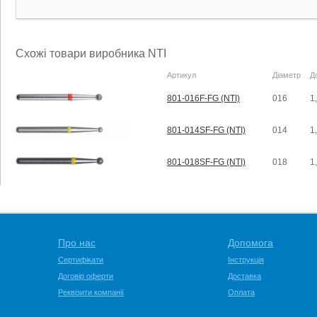
Схожі товари виробника NTI
Артикул
Діаметр
Д
801-016F-FG (NTI)
016
1
801-014SF-FG (NTI)
014
1
801-018SF-FG (NTI)
018
1
Про нас
Допомога
Сертифікати
Інструкція
Договір оферти
Доставка
Реквізити компанії
Оплата