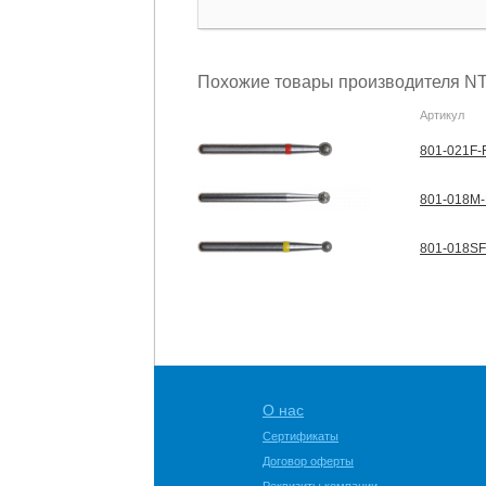
Похожие товары производителя NT
Артикул
801-021F-F
801-018M-
801-018SF
О нас
Сертификаты
Договор оферты