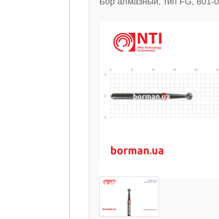
Бор алмазный, тип FG, 801-