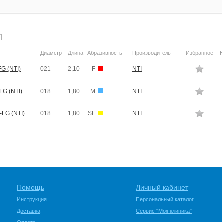
I
Диаметр
Длина
Абразивность
Производитель
Избранное
G (NTI)
021
2,10
F
NTI
FG (NTI)
018
1,80
M
NTI
-FG (NTI)
018
1,80
SF
NTI
Помощь
Личный кабинет
Инструкция
Персональный каталог
Доставка
Сервис "Моя клиника"