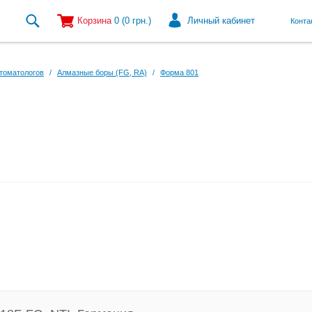
Корзина
0
(0
грн.
)
Личный кабинет
Конта
томатологов
/
Алмазные боры (FG, RA)
/
Форма 801