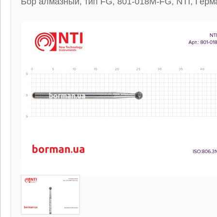
Бор алмазный, тип FG, 801-018M-FG, NTI, Герм