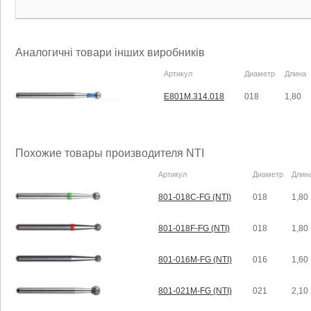
Аналогичні товари інших виробників
Артикул
Диаметр
Длина
E801M.314.018
018
1,80
Похожие товары производителя NTI
Артикул
Диаметр
Длин
801-018C-FG (NTI)
018
1,80
801-018F-FG (NTI)
018
1,80
801-016M-FG (NTI)
016
1,60
801-021M-FG (NTI)
021
2,10