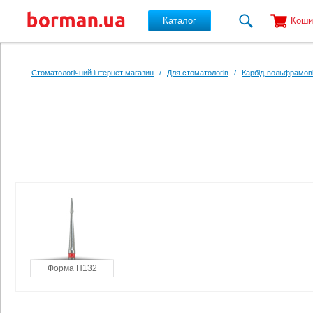
Каталог
Коши
Перейти до основного вмісту
Стоматологічний інтернет магазин
/
Для стоматологів
/
Карбід-вольфрамові
Форма H132