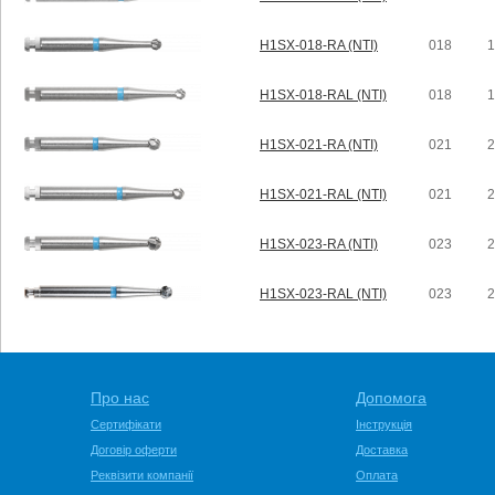
H1SX-018-RA (NTI)
018
1
H1SX-018-RAL (NTI)
018
1
H1SX-021-RA (NTI)
021
2
H1SX-021-RAL (NTI)
021
2
H1SX-023-RA (NTI)
023
2
H1SX-023-RAL (NTI)
023
2
Про нас
Допомога
Сертифікати
Інструкція
Договір оферти
Доставка
Реквізити компанії
Оплата