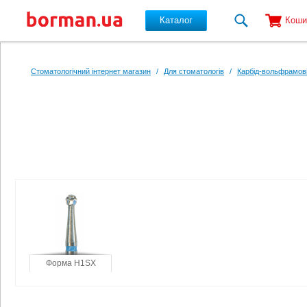
Каталог
Коши
Перейти до основного вмісту
Стоматологічний інтернет магазин
/
Для стоматологів
/
Карбід-вольфрамові
Форма H1SX