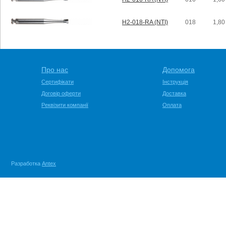
H2-018-RA (NTI)
018
1,80
Про нас
Допомога
Сертифікати
Інструкція
Договір оферти
Доставка
Реквізити компанії
Оплата
Разработка
Antex