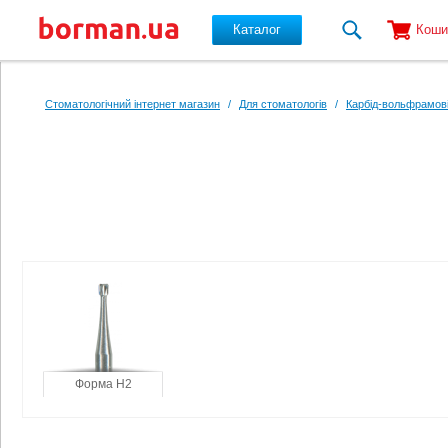
Каталог
Коши
Перейти до основного вмісту
Стоматологічний інтернет магазин
/
Для стоматологів
/
Карбід-вольфрамові
Форма H2