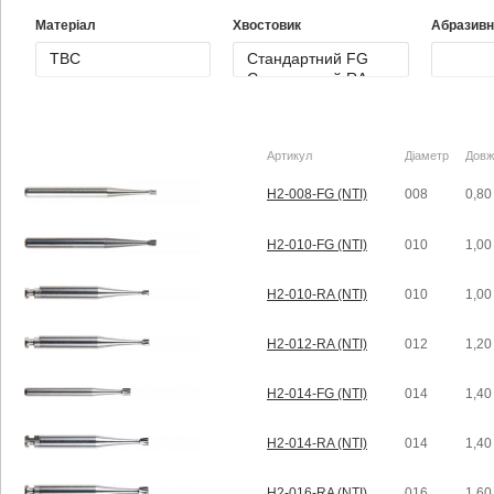
Матеріал
Хвостовик
Абразивн
Артикул
Діаметр
Довж
H2-008-FG (NTI)
008
0,80
H2-010-FG (NTI)
010
1,00
H2-010-RA (NTI)
010
1,00
H2-012-RA (NTI)
012
1,20
H2-014-FG (NTI)
014
1,40
H2-014-RA (NTI)
014
1,40
H2-016-RA (NTI)
016
1,60