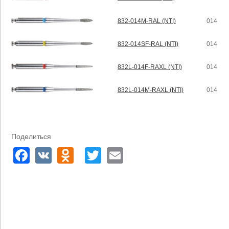
832-014M-RAL (NTI)
014
832-014SF-RAL (NTI)
014
832L-014F-RAXL (NTI)
014
832L-014M-RAXL (NTI)
014
Поделиться
Facebook
VK
Odnoklassniki
Twitter
Email