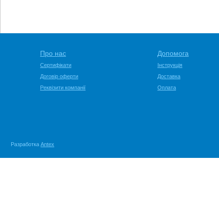
Про нас
Допомога
Сертифікати
Інструкція
Договір оферти
Доставка
Реквізити компанії
Оплата
Разработка
Antex