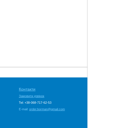
Контакти
Замовити дзвінок
Tel: +38-068-717-62-53
E-mail:
order.borman@gmail.com