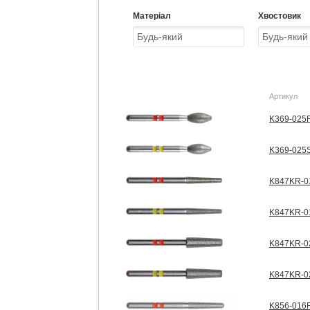
Матеріал
Хвостовик
Артикул
K369-025F
K369-025S
K847KR-01
K847KR-01
K847KR-02
K847KR-02
K856-016F