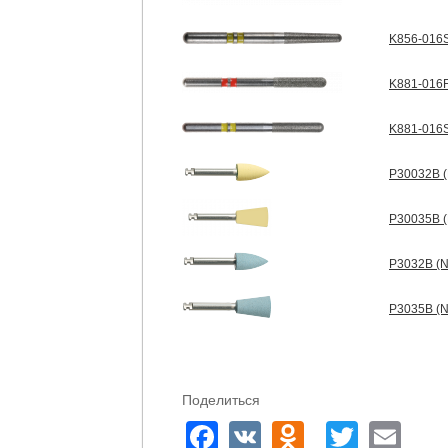
K856-016S
K881-016F
K881-016S
P30032B (
P30035B (
P3032B (N
P3035B (N
Поделиться
Facebook
VK
Odnoklass
Twitte
Em