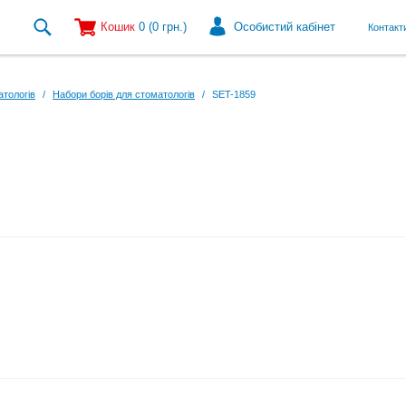
Кошик
0
(0
грн.
)
Особистий кабінет
Контакт
атологів
/
Набори борів для стоматологів
/
SET-1859