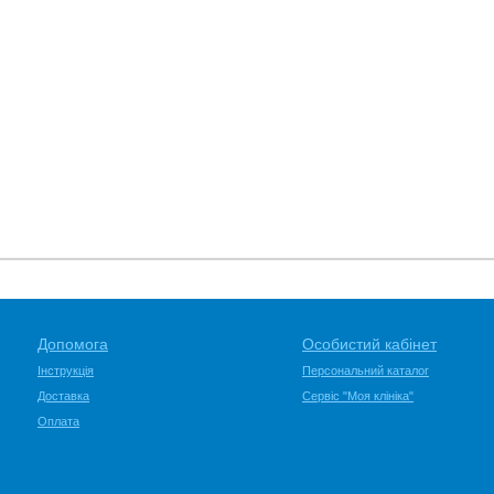
Допомога
Особистий кабінет
Інструкція
Персональний каталог
Доставка
Сервіс "Моя клініка"
Оплата