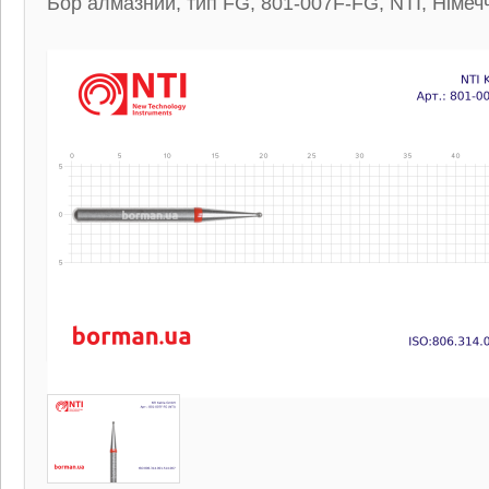
Бор алмазний, тип FG, 801-007F-FG, NTI, Німеч