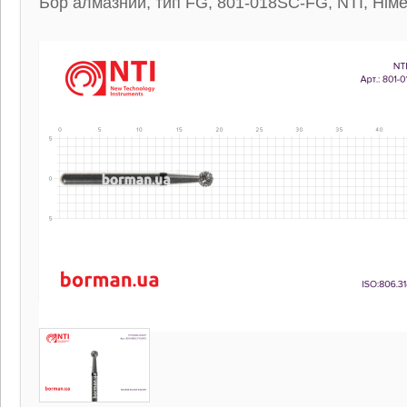
Бор алмазний, тип FG, 801-018SC-FG, NTI, Нім