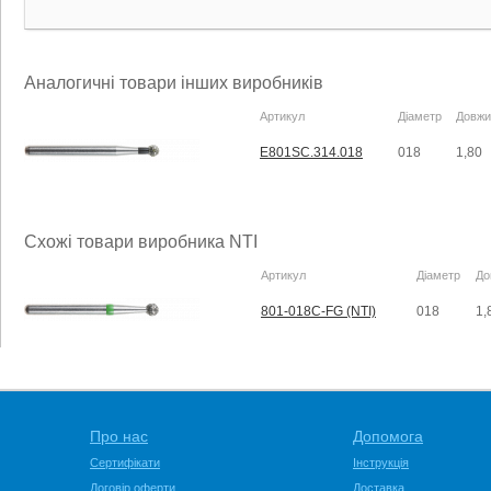
Аналогичні товари інших виробників
Артикул
Діаметр
Довжи
E801SC.314.018
018
1,80
Схожі товари виробника NTI
Артикул
Діаметр
До
801-018C-FG (NTI)
018
1,
Про нас
Допомога
Сертифікати
Інструкція
Договір оферти
Доставка