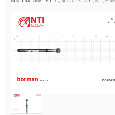
Бор алмазний, тип FG, 801-021SC-FG, NTI, Нім