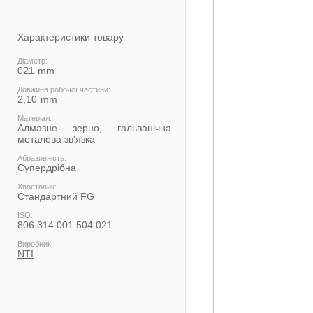
Характеристики товару
Діаметр:
021
Довжина робочої частини:
2,10
Матеріал:
Алмазне зерно, гальванічна
металева зв'язка
Абразивність:
Супердрібна
Хвостовик:
Стандартний FG
ISO:
806.314.001.504.021
Виробник:
NTI