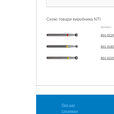
Схожі товари виробника NTI
Артикул
801-021F
801-018S
801-023S
Про нас
Сертифікати