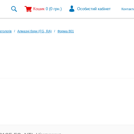
Кошик
0
(0
грн.
)
Особистий кабінет
Контакт
атологів
/
Алмазні бори (FG, RA)
/
Форма 801