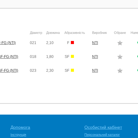
Діаметр
Довжина
Абразивність
Виробник
Обране
Наяв
-FG (NTI)
021
2,10
F
NTI
F-FG (NTI)
018
1,80
SF
NTI
F-FG (NTI)
023
2,30
SF
NTI
Допомога
Особистий кабінет
Інструкція
Персональний каталог