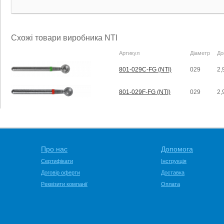
Схожі товари виробника NTI
Артикул
Діаметр
До
801-029C-FG (NTI)
029
2,
801-029F-FG (NTI)
029
2,
Про нас
Допомога
Сертифікати
Інструкція
Договір оферти
Доставка
Реквізити компанії
Оплата