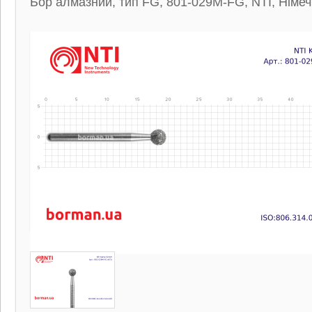
Бор алмазний, тип FG, 801-029M-FG, NTI, Німе