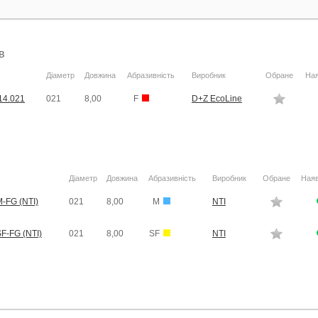
в
Діаметр
Довжина
Абразивність
Виробник
Обране
Ная
14.021
021
8,00
F
D+Z EcoLine
Діаметр
Довжина
Абразивність
Виробник
Обране
Наяв
-FG (NTI)
021
8,00
M
NTI
F-FG (NTI)
021
8,00
SF
NTI