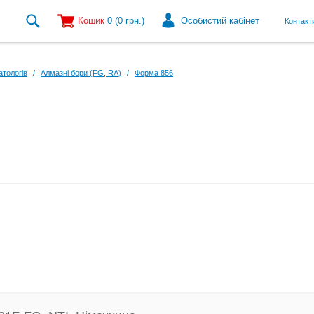
Кошик
0
(0
грн.
)
Особистий кабінет
Контакт
атологів
/
Алмазні бори (FG, RA)
/
Форма 856