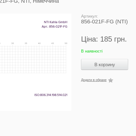
21F-FG, NTI, Німеччина
Артикул:
856-021F-FG (NTI)
Ціна:
185 грн.
В наявності
Додати в обране