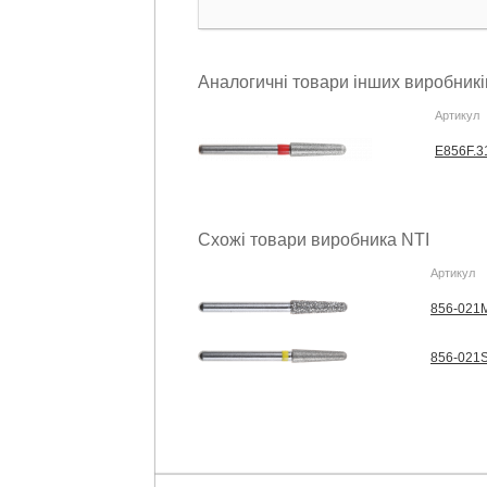
Аналогичні товари інших виробникі
Артикул
E856F.3
Схожі товари виробника NTI
Артикул
856-021M
856-021S