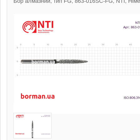
Бор алмазний, тип FG, 863-016SC-FG, NTI, Нім