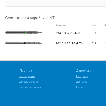
Схожі товари виробника NTI
Артикул
Діаметр
Д
863-016C-FG (NTI)
016
1
863-018SC-FG (NTI)
018
1
Про нас
Допомога
Сертифікати
Інструкція
Договір оферти
Доставка
Реквізити компанії
Оплата