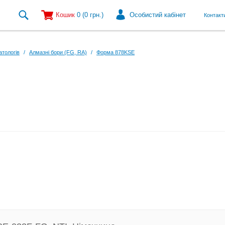
Кошик
0
(0
грн.
)
Особистий кабінет
Контакт
атологів
/
Алмазні бори (FG, RA)
/
Форма 878KSE