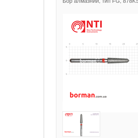
Бор алмазний, тип FG, 878K