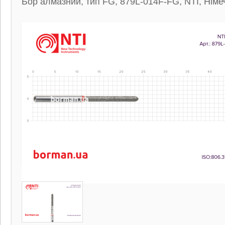
Бор алмазний, тип FG, 879L-014F-FG, NTI, Німе