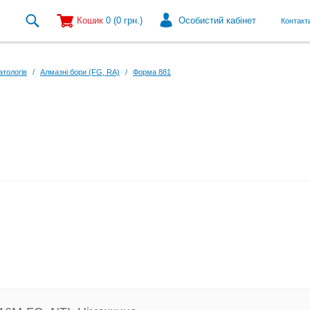
Кошик
0
(0
грн.
)
Особистий кабінет
Контакт
атологів
/
Алмазні бори (FG, RA)
/
Форма 881