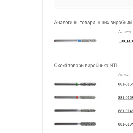
Аналогичні товари інших виробникі
Артикул
E881M.3
Схожі товари виробника NTI
Артикул
881-016C
881-016F
881-014M
881-018M