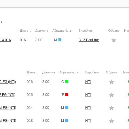
в
Діаметр
Довжина
Абразивність
Виробник
Обране
Ная
14.016
016
8,00
M
D+Z EcoLine
Діаметр
Довжина
Абразивність
Виробник
Обране
Наяв
-FG (NTI)
016
8,00
C
NTI
-FG (NTI)
016
8,00
F
NTI
-FG (NTI)
014
8,00
M
NTI
-FG (NTI)
018
8,00
M
NTI