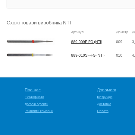
Схожі товари виробника NTI
Артикул
Діаметр
Д
889-009F-FG (NTI)
009
3
889-010SF-FG (NTI)
010
4
Про нас
Допомога
Сертифікати
Інструкція
Договір оферти
Доставка
Реквізити компанії
Оплата