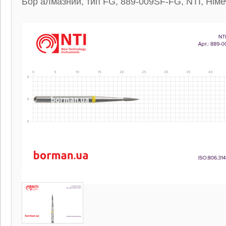
Бор алмазний, тип FG, 889-009SF-FG, NTI, Нім