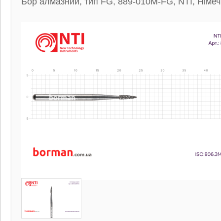
Бор алмазний, тип FG, 889-010M-FG, NTI, Німе