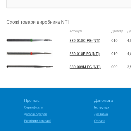
Схожі товари виробника NTI
Артикул
Діаметр
До
889-010C-FG (NTI)
010
4,
889-010F-FG (NTI)
010
4,
889-009M-FG (NTI)
009
3,
Про нас
Допомога
Сертифікати
Інструкція
Договір оферти
Доставка
Реквізити компанії
Оплата