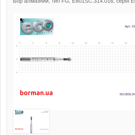
Бор алмазний, тип FG, E801SC.314.016, серія Ec