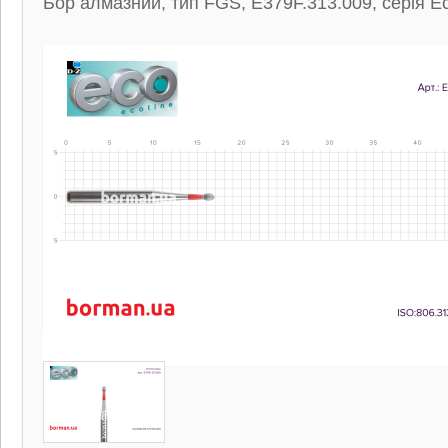
Бор алмазний, тип FGS, E379F.313.009, серія Ec