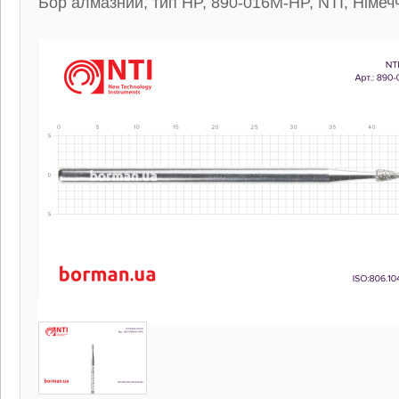
Бор алмазний, тип HP, 890-016M-HP, NTI, Німеч