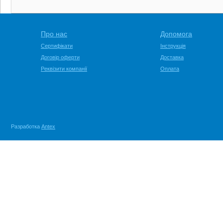
Про нас
Допомога
Сертифікати
Інструкція
Договір оферти
Доставка
Реквізити компанії
Оплата
Разработка
Antex