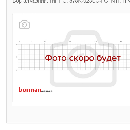
Бор алмазний, тип FG, 878K-023SC-FG, NTI, Ні