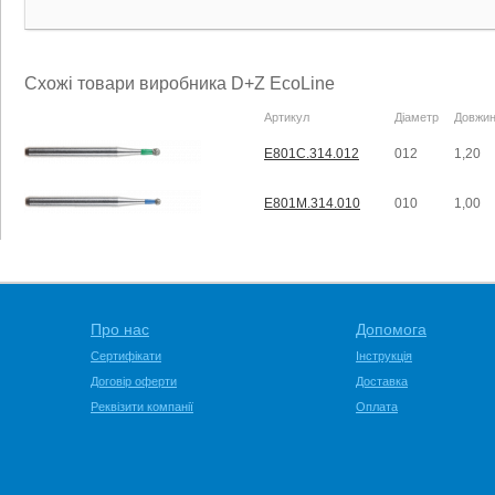
Схожі товари виробника D+Z EcoLine
Артикул
Діаметр
Довжи
E801C.314.012
012
1,20
E801M.314.010
010
1,00
Про нас
Допомога
Сертифікати
Інструкція
Договір оферти
Доставка
Реквізити компанії
Оплата