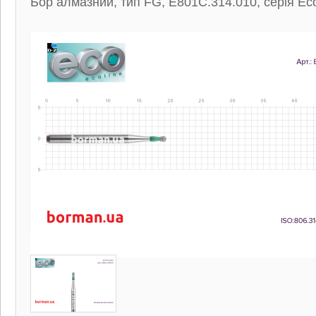
Бор алмазний, тип FG, E801C.314.010, серія Eco