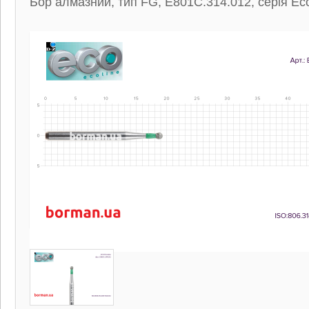
Бор алмазний, тип FG, E801C.314.012, серія Eco