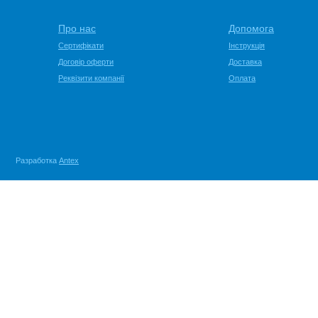
Про нас
Допомога
Сертифікати
Інструкція
Договір оферти
Доставка
Реквізити компанії
Оплата
Разработка
Antex