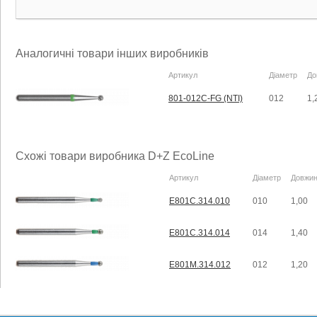
Аналогичні товари інших виробників
Артикул
Діаметр
До
801-012C-FG (NTI)
012
1,
Схожі товари виробника D+Z EcoLine
Артикул
Діаметр
Довжи
E801C.314.010
010
1,00
E801C.314.014
014
1,40
E801M.314.012
012
1,20