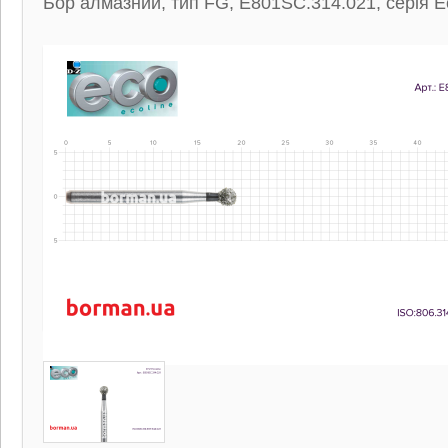
Бор алмазний, тип FG, E801SC.314.021, серія Ec